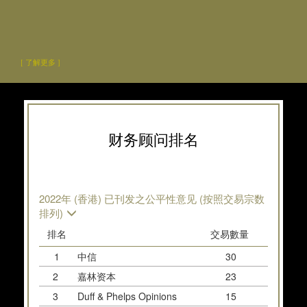
[ 了解更多 ]
财务顾问排名
2022年 (香港) 已刊发之公平性意见 (按照交易宗数
排列)
排名
交易數量
交易
總
1
中信
30
2
嘉林资本
23
3
Duff & Phelps Opinions
15
1