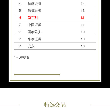
4
招商证券
14
5
浩德融资
13
6
新百利
12
7
中国证券
11
8*
国泰君安
10
8*
华泰证券
10
8*
安永
10
* = 同排名
特选交易