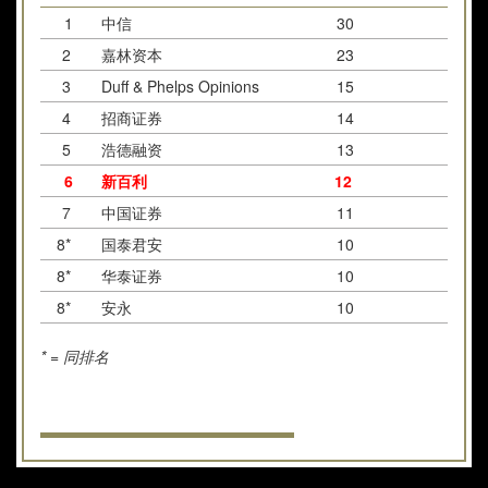
1
中信
30
32,
2
嘉林资本
23
9,9
3
Duff & Phelps Opinions
15
14,
4
招商证券
14
55
5
浩德融资
13
1,6
6
新百利
12
5,3
7
中国证券
11
13,
8*
国泰君安
10
2,3
8*
华泰证券
10
17,
8*
安永
10
3,2
* = 同排名