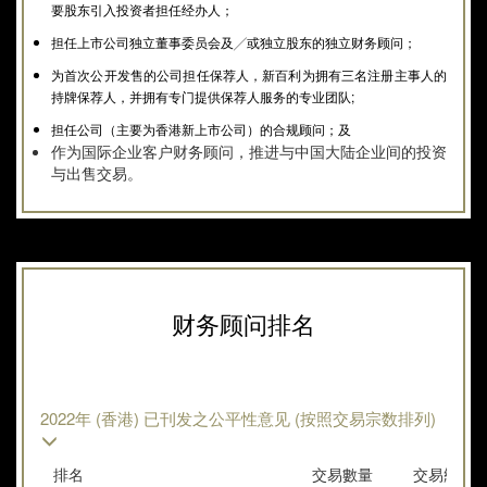
要股东引入投资者担任经办人；
担任上市公司独立董事委员会及╱或独立股东的独立财务顾问；
为首次公开发售的公司担任保荐人，新百利为拥有三名注册主事人的
持牌保荐人，并拥有专门提供保荐人服务的专业团队;
担任公司（主要为香港新上市公司）的合规顾问；及
作为国际企业客户财务顾问，推进与中国大陆企业间的投资
与出售交易。
财务顾问排名
2022年 (香港) 已刊发之公平性意见 (按照交易宗数排列)
排名
交易數量
交易
總额
(